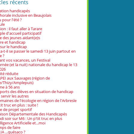
cles récents
tion handicapés
horale inclusive en Beaujolais
 pour l'été ?
ule
ion : il faut aller à Tarare
le d'accueil participatif
te des jeunes aidant(e)s
re et handicap
 sur le handicap
a-t-il se passer le samedi 13 juin partout en
e ?
nt vos vacances, un Festival
urnée (et la nuit) nationale du handicap le 13
2026
ité réduite
PEI aux Sauvages (région de
e/Thizy/Amplepuis)
me à 56 ans
ports des élèves en situation de handicap
 servir les autres
emaines de l'écologie en région de l'Arbresle
it truc en plus : suite !
e de projet sportif
ison Départementale des Handicapés
di soir sur M6 : Un p'tit truc en plus
lligence Artificielle et...moi
mps de faire
IA ...quésaco ?