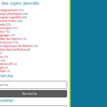
s des sujets abordés
mpagnement
(57)
caps physiques
(24)
capés cognitifs
(24)
ntres-loisirs
(24)
resle
(23)
hronique
(21)
sme
(15)
ignage
(15)
lles de l'Aphra
(12)
il de jour
(10)
s régionaux du Rhône
(10)
ités dans le Rhône
(8)
6)
our
(5)
e
(4)
 de la CAF
(2)
gie
(2)
imer
(1)
herche
sletter