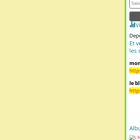
V
Depu
Et 
les 
mon
http
le b
http
Alb