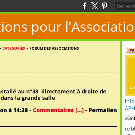
ions pour l'Associat
>
CATEGORIES
>
FORUM DES ASSOCIATIONS
s
La f
nstallé au n°38 directement à droite de
 dans la grande salle
Inf
AP
on à 14:38 -
Commentaires [
…
]
- Permalien
ce b