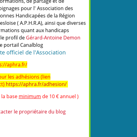
formations, de partage et de
ignages pour l' Association des
onnes Handicapées de la Région
esloise ( A.P.H.R.A), ainsi que diverses
rmations quant aux handicaps
 le profil de
Gérard-Antoine Demon
le portail Canalblog
ite officiel de l'Association
s://aphra.fr/
our les adhésions (lien
ct)
https://aphra.fr/adhesion/
r la base
minimum
de 10 € annuel )
acter le propriétaire du blog