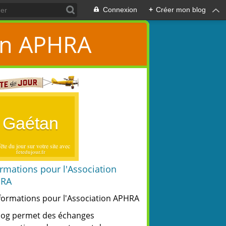
Connexion
+
Créer mon blog
ion APHRA
Gaétan
ête du jour sur votre site avec
fetedujour.fr
ormations pour l'Association
HRA
log permet des échanges