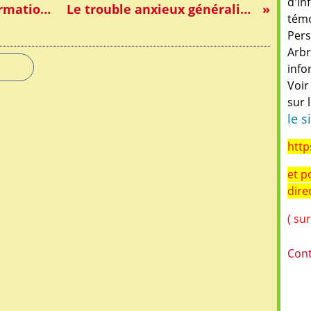
d'in
Les MFR du Rhône pour la formation inclusive
Le trouble anxieux généralisé (T.A.G.)
témo
Pers
Arbr
info
Voir
sur 
le s
http
et p
dire
( su
Cont