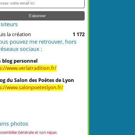
isiteurs
is la création
1 172
vous pouvez me retrouver, hors
réseaux sociaux :
 blog personnel
s://www.verlatradition.fr/
log du Salon des Poètes de Lyon
s://www.salonpoeteslyon.fr/
ums photos