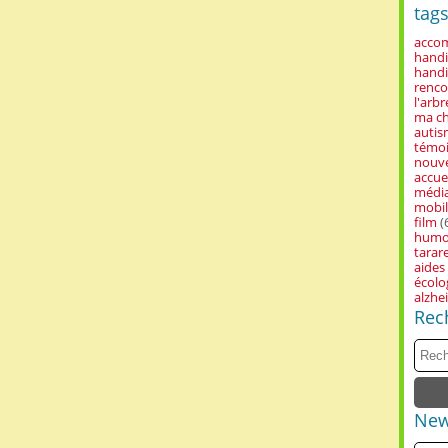
tag
acco
handi
handi
renco
l'arb
ma c
auti
témo
nouve
accue
média
mobil
film
(
hum
tarar
aides
écolo
alzhe
Rec
New