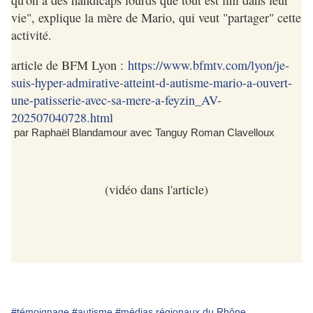
qu'on a des handicaps lourds que tout est fini dans leur
vie", explique la mère de Mario, qui veut "partager" cette
activité.
article de BFM Lyon :
https://www.bfmtv.com/lyon/je-
suis-hyper-admirative-atteint-d-autisme-mario-a-ouvert-
une-patisserie-avec-sa-mere-a-feyzin_AV-
202507040728.html
par Raphaël Blandamour avec Tanguy Roman Clavelloux
(vidéo dans l'article)
#témoignage
#autisme
#médias régionaux du Rhône